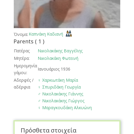
Καπνάκη Καδιανή
Όνομα:
Parents ( 1 )
Πατέρας
Νικολακάκης Βαγγέλης
Μητέρα:
Νικολακάκη Φωτεινή
Ημερομηνία
Ιανουάριος 1936
γάμου:
Αδερφές /
♀️
Χαρκιωτάκη Μαρία
αδέρφια
♀️
Σπυριδάκη Γεωργία
♂️
Νικολακάκης Γιάννης
♂️
Νικολακάκης Γιώργος
♀️
Μαραγκουδάκη Αλκυώνη
Πρόσθετα στοιχεία