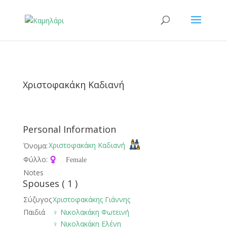
Χριστοφακάκη Καδιανή
Personal Information
Χριστοφακάκη Καδιανή
Όνομα:
Φύλλο:
♀️ Female
Notes
Spouses ( 1 )
Σύζυγος
Χριστοφακάκης Γιάννης
Παιδιά
♀️
Νικολακάκη Φωτεινή
♀️
Νικολακάκη Ελένη