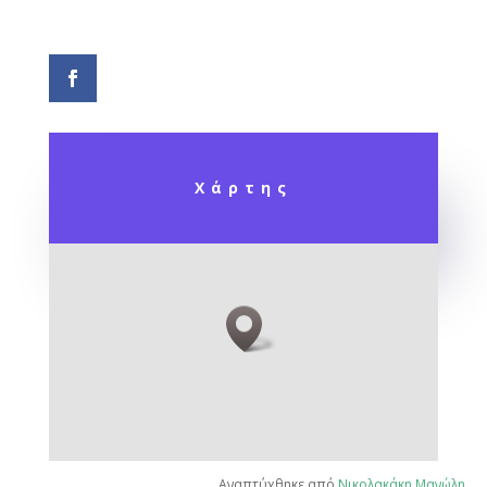
Χάρτης
Αναπτύχθηκε από
Νικολακάκη Μανώλη