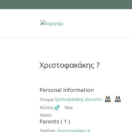
Χριστοφακάκης ?
Personal Information
Χριστοφακάκης άγνωστο
Όνομα:
Φύλλο:
♂️ Male
Notes
Parents ( 1 )
Πατέρας
Χριστοφακάκης Α