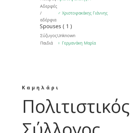
Αδερφές
/
♂️
Χριστοφακάκης Γιάννης
αδέρφια
Spouses ( 1 )
Σύζυγος
Unknown
Παιδιά
♀️
Γερμανάκη Μαρία
Καμηλάρι
Πολιτιστικός
Σύλλογος